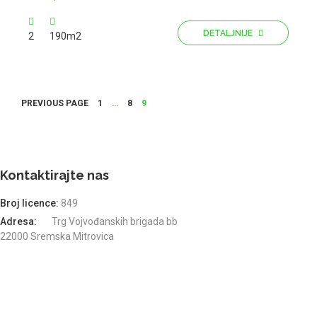
DETALJNIJE
2
190m2
Кретање
PAGE
PREVIOUS PAGE
PAGE
1
…
PAGE
8
9
чланака
Kontaktirajte nas
Broj licence:
849
Adresa:
Trg Vojvođanskih brigada bb
22000 Sremska Mitrovica