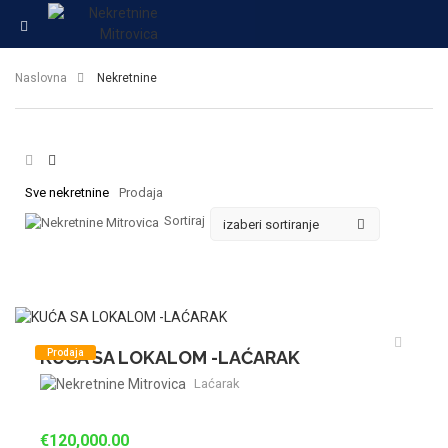
Naslovna
Nekretnine
Sve nekretnine
Prodaja
Sortiraj
KUĆA SA LOKALOM -LAĆARAK
Prodaja
Laćarak
€120,000.00