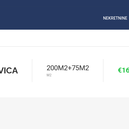
NEKRETNINE
200M2+75M2
VICA
€16
M2