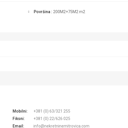
Površina :
200M2+75M2
m2
Mobilni:
+381 (0) 63/321 255
Fiksni:
+381 (0) 22/626 025
Email:
info@nekretninemitrovica.com