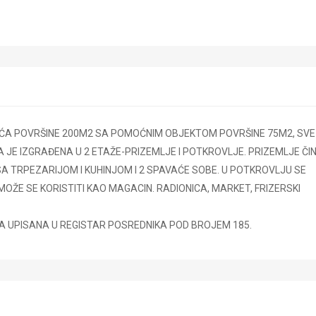
A POVRŠINE 200M2 SA POMOĆNIM OBJEKTOM POVRŠINE 75M2, SVE
 JE IZGRAĐENA U 2 ETAŽE-PRIZEMLJE I POTKROVLJE. PRIZEMLJE ČIN
SA TRPEZARIJOM I KUHINJOM I 2 SPAVAĆE SOBE. U POTKROVLJU SE
OŽE SE KORISTITI KAO MAGACIN. RADIONICA, MARKET, FRIZERSKI
.CENA JE 160000 EURA
 U REGISTAR POSREDNIKA POD BROJEM 185.