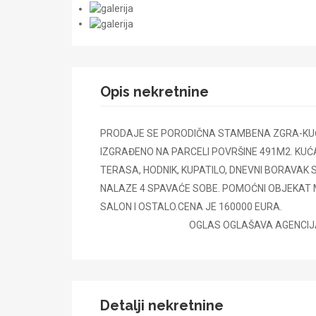
Opis nekretnine
PRODAJE SE PORODIČNA STAMBENA ZGRA-KUĆ
IZGRAĐENO NA PARCELI POVRŠINE 491M2. KUĆA
TERASA, HODNIK, KUPATILO, DNEVNI BORAVAK 
NALAZE 4 SPAVAĆE SOBE. POMOĆNI OBJEKAT M
SALON I OSTALO
OGLAS OGLAŠAVA AGENCIJA UPISANA
Detalji nekretnine