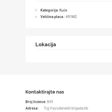
Kategorija:
Kuće
Veličina placa :
491M2
Lokacija
Kontaktirajte nas
Broj licence:
849
Adresa:
Trg Vojvođanskih brigada bb