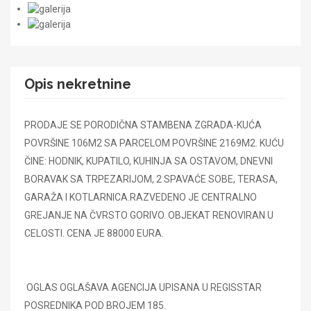
Opis nekretnine
PRODAJE SE PORODIČNA STAMBENA ZGRADA-KUĆA
POVRŠINE 106M2 SA PARCELOM POVRŠINE 2169M2. KUĆU
ČINE: HODNIK, KUPATILO, KUHINJA SA OSTAVOM, DNEVNI
BORAVAK SA TRPEZARIJOM, 2 SPAVAĆE SOBE, TERASA,
GARAŽA I KOTLARNICA.RAZVEDENO JE CENTRALNO
GREJANJE NA ČVRSTO GORIVO. OBJEKAT RENOVIRAN U
CELOSTI. CENA JE 88000 EURA.
OGLAS OGLAŠAVA AGENCIJA UPISANA U REGISSTAR
POSREDNIKA POD BROJEM 185.