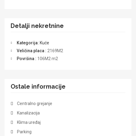
Detalji nekretnine
Kategorija:
Kuće
Veličina placa :
2169M2
Površina :
106M2
m2
Ostale informacije
Centralno grejanje
Kanalizacija
Klima uređaj
Parking