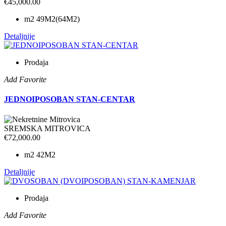
€45,000.00
m2
49M2(64M2)
Detaljnije
Prodaja
Add Favorite
JEDNOIPOSOBAN STAN-CENTAR
SREMSKA MITROVICA
€72,000.00
m2
42M2
Detaljnije
Prodaja
Add Favorite