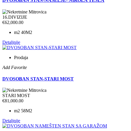
DVOSOBAN STAN-NASELJE- NIKOLA TESLA
16.DIVIZIJE
€62,000.00
m2
40M2
Detaljnije
Prodaja
Add Favorite
DVOSOBAN STAN-STARI MOST
STARI MOST
€81,000.00
m2
58M2
Detaljnije